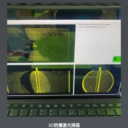
3D防爆激光掃描