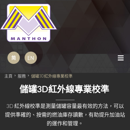
主頁
服務
儲罐3D紅外線專業校準
儲罐3D紅外線專業校準
3D 紅外線校準是測量儲罐容量最有效的方法，可以
提供準確的、按需的燃油庫存讀數，有助提升加油站
的運作和管理。