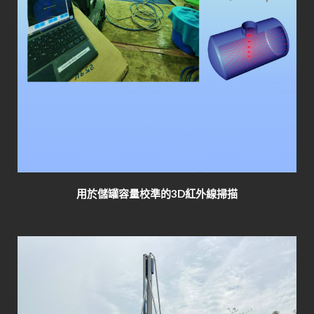
用於儲罐容量校準的3D紅外線掃描