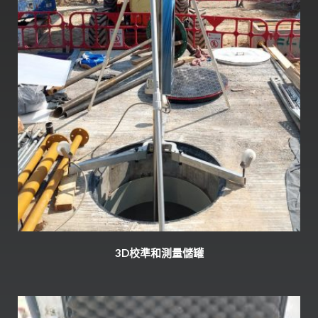
3D校準和測量儲罐