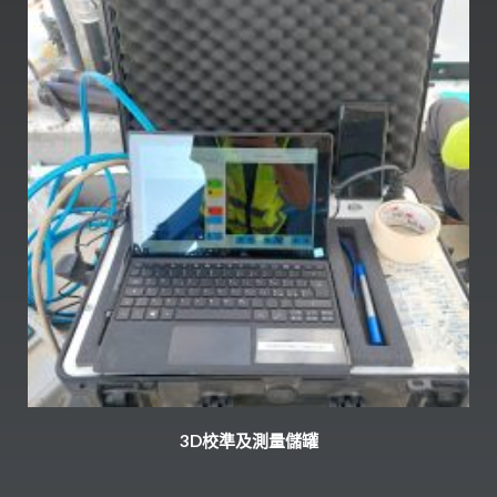
3D校準及測量儲罐