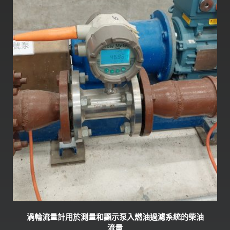
渦輪流量計用於測量和顯示泵入燃油過濾系統的柴油
流量