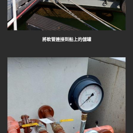
將軟管連接到船上的儲罐