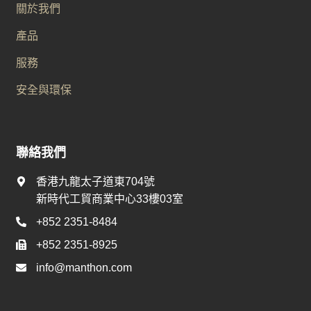
關於我們
產品
服務
安全與環保
聯絡我們
香港九龍太子道東704號
新時代工貿商業中心33樓03室
+852 2351-8484
+852 2351-8925
info@manthon.com