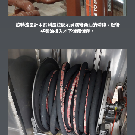
旋轉流量計用於測量並顯示過濾後柴油的體積。然後
將柴油排入地下儲罐儲存。