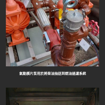
氣動膜片泵用於將柴油抽送到燃油過濾系統