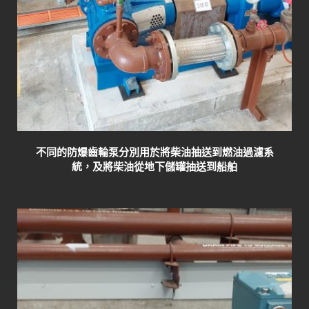
不同的防爆齒輪泵分別用於將柴油抽送到燃油過濾系
統，及將柴油從地下儲罐抽送到船舶