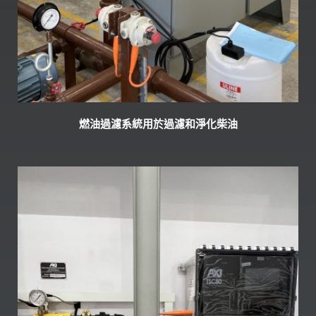
燃油過濾系統用於過濾和淨化柴油